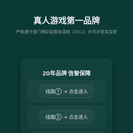
真人游戏第一品牌
严格遵守澳门博彩监察协调局（DICJ）许可并受其监管
20年品牌 信誉保障
线路① → 点击进入
线路② → 点击进入